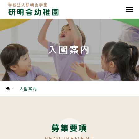
CONTACT
TEL
MAP
入園案内
HOME
教育方針
幼稚園情報
入園案内
入園案内
園の生活
募集要項
年間行事