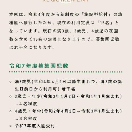
REQUIREMENT
よくあるご質問
本園は、令和4年度から新制度の「施設型給付」の幼
稚園へ移行したため、現在の利用定員は「15名」と
お知らせ
なっています。現在の満3歲、3歳児、4歲児の在園
数を含めて15名の定員になりますので、募集園児数
お問い合わせ
は若干名になります。
令和7年度募集園児数
満3歳児(令和4年4月2日以降生まれで、満3歳の誕
生日前日から利用可) 若干名
3歳児・年少(令和3年4月2日～令和4年1月生まれ)
…４名程度
4歳児・年中(令和2年4月2日～令和3年1月生まれ)
…３名程度
令和7年度入園受付